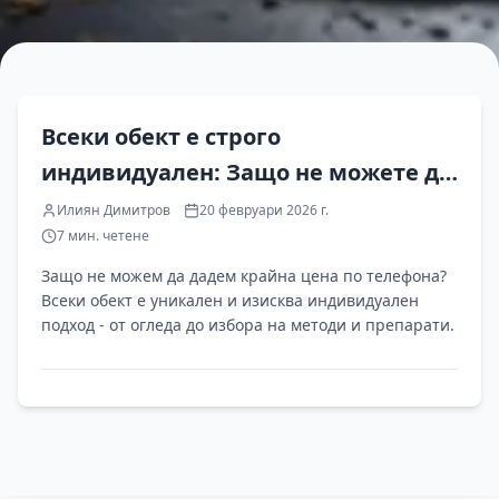
EN
Всеки обект е строго
индивидуален: Защо не можете да
получите „точна" оферта за борба с
Илиян Димитров
20 февруари 2026 г.
7
мин. четене
вредителите по телефона?
Защо не можем да дадем крайна цена по телефона?
Всеки обект е уникален и изисква индивидуален
подход - от огледа до избора на методи и препарати.